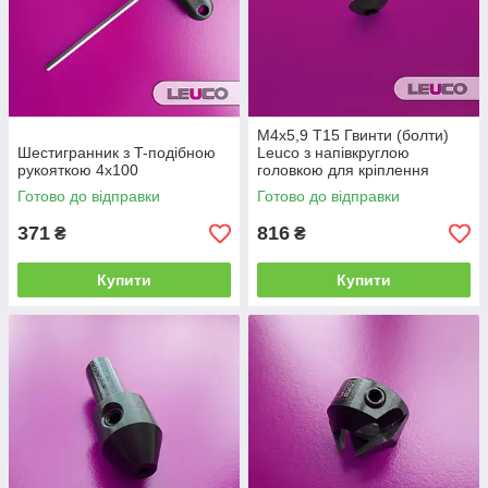
M4x5,9 T15 Гвинти (болти)
Шестигранник з T-подібною
Leuco з напівкруглою
рукояткою 4х100
головкою для кріплення
ножів на фрезі
Готово до відправки
Готово до відправки
371
816
₴
₴
Купити
Купити