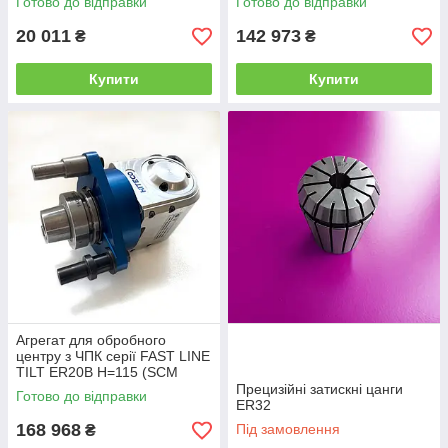
Готово до відправки
Готово до відправки
20 011
142 973
₴
₴
Купити
Купити
Агрегат для обробного
центру з ЧПК серії FAST LINE
TILT ER20B H=115 (SCM
Group, Італія)
Прецизійні затискні цанги
Готово до відправки
ER32
168 968
Під замовлення
₴