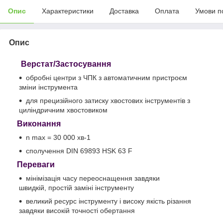
Опис
Характеристики
Доставка
Оплата
Умови п
Опис
Верстат/Застосування
обробні центри з ЧПК з автоматичним пристроєм
зміни інструмента
для прецизійного затиску хвостових інструментів з
циліндричним хвостовиком
Виконання
n max = 30 000 хв-1
сполучення DIN 69893 HSK 63 F
Переваги
мінімізація часу переоснащення завдяки
швидкій, простій заміні інструменту
великий ресурс інструменту і високу якість різання
завдяки високій точності обертання