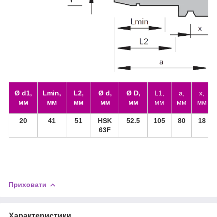
Ø d1,
Lmin,
L2,
Ø d,
Ø D,
L1,
a,
x,
мм
мм
мм
мм
мм
мм
мм
мм
20
41
51
HSK
52.5
105
80
18
63F
Приховати
Характеристики