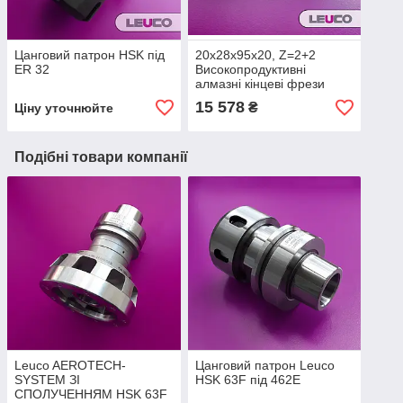
Цанговий патрон HSK під
20х28х95х20, Z=2+2
ER 32
Високопродуктивні
алмазні кінцеві фрези
Leuco DIAREX
15 578
₴
Ціну уточнюйте
Подібні товари компанії
Leuco AEROTECH-
Цанговий патрон Leuco
SYSTEM ЗІ
HSK 63F під 462E
СПОЛУЧЕННЯМ HSK 63F