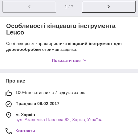
1
/ 7
Особливості кінцевого інструмента
Leuco
Свої лідерські характеристики
кінцевий інструмент для
деревообробки
отримав завдяки:
виготовленню з твердих сплавів, що запобігають
Показати все
швидкий знос, затуплення, поломку;
монолітному виконанню, що дозволяє витримувати
велике навантаження, тиск і інтенсивну експлуатацію;
Про нас
запатентованій геометрії і формі різців, що сприяють
ідеально рівним краям висвердлювання і граничної
100% позитивних з 7 відгуків за рік
точності отворів.
Працює з 09.02.2017
Важливою відмінністю від інших інструментів є присутність у
виробі вертикального шпинделя для фіксації у фрезерних
м. Харків
установках, перфораторах, дрилях.
вул. Академіка Павлова,82, Харків, Україна
Асортимент в каталозі ТОВ Елько+
Контакти
У каталозі компанії Ви знайдете необхідний інструмент для