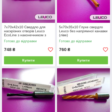
7x70x42x10 Свердло для
5x70x35x10 Глухе свердло
наскрізних отворів Leuco
Leuco без напрямної канавки
EcoLine з наконечником з
(ліве)
твердого сплаву, (ліве)
Готово до відправки
Готово до відправки
748
760
₴
₴
Купити
Купити