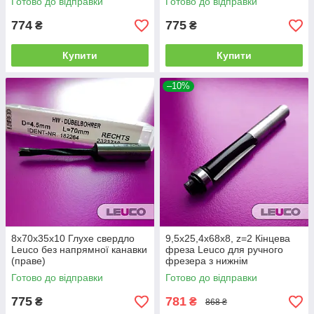
Готово до відправки
Готово до відправки
774
775
₴
₴
Купити
Купити
–10%
8x70x35x10 Глухе свердло
9,5х25,4х68х8, z=2 Кінцева
Leuco без напрямної канавки
фреза Leuco для ручного
(праве)
фрезера з нижнім
підшипником
Готово до відправки
Готово до відправки
775
781
₴
₴
868 ₴