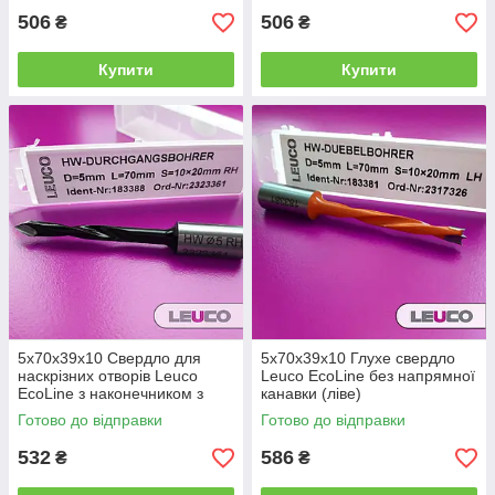
506
506
₴
₴
Купити
Купити
5x70x39x10 Свердло для
5x70x39x10 Глухе свердло
наскрізних отворів Leuco
Leuco EcoLine без напрямної
EcoLine з наконечником з
канавки (ліве)
твердого сплаву, (праве)
Готово до відправки
Готово до відправки
532
586
₴
₴