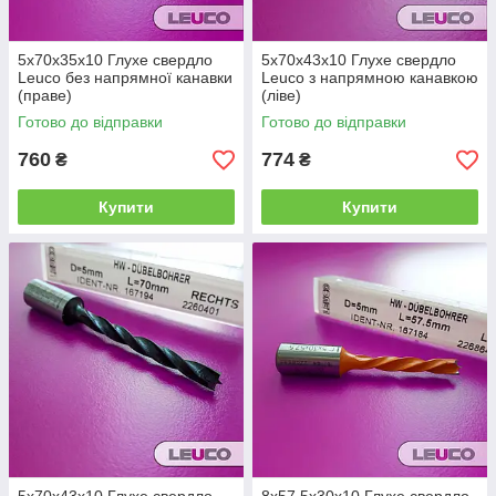
5x70x35x10 Глухе свердло
5x70x43x10 Глухе свердло
Leuco без напрямної канавки
Leuco з напрямною канавкою
(праве)
(ліве)
Готово до відправки
Готово до відправки
760
774
₴
₴
Купити
Купити