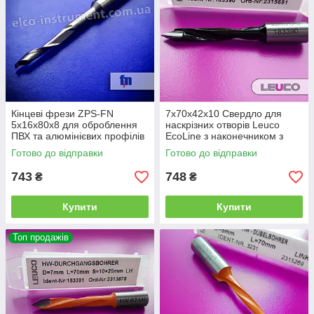
Кінцеві фрези ZPS-FN
7x70x42x10 Свердло для
5х16х80х8 для оброблення
наскрізних отворів Leuco
ПВХ та алюмінієвих профілів
EcoLine з наконечником з
твердого сплаву, (праве)
Готово до відправки
Готово до відправки
743
748
₴
₴
Купити
Купити
Топ продажів