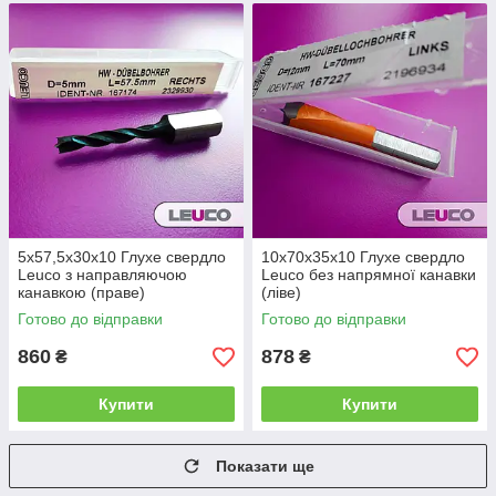
5x57,5x30x10 Глухе свердло
10x70x35x10 Глухе свердло
Leuco з направляючою
Leuco без напрямної канавки
канавкою (праве)
(ліве)
Готово до відправки
Готово до відправки
860
878
₴
₴
Купити
Купити
Показати ще