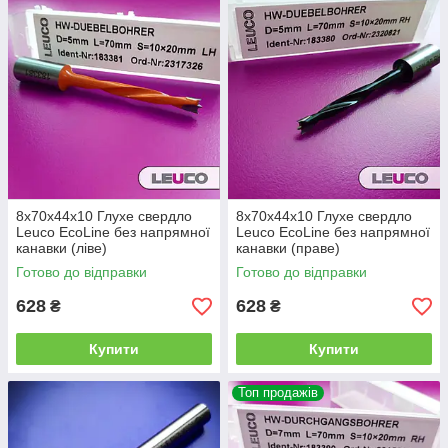
8x70x44x10 Глухе свердло
8x70x44x10 Глухе свердло
Leuco EcoLine без напрямної
Leuco EcoLine без напрямної
канавки (ліве)
канавки (праве)
Готово до відправки
Готово до відправки
628
628
₴
₴
Купити
Купити
Топ продажів