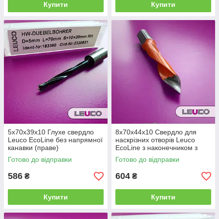
Купити
Купити
5x70x39x10 Глухе свердло
8x70x44x10 Свердло для
Leuco EcoLine без напрямної
наскрізних отворів Leuco
канавки (праве)
EcoLine з наконечником з
твердого сплаву (ліве)
Готово до відправки
Готово до відправки
586
604
₴
₴
Купити
Купити