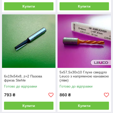
Купити
Купити
5x57,5x30x10 Глухе свердло
6х19х54х8, z=2 Пазова
Leuco з напрямною канавкою
фреза Stehle
(ліве)
Готово до відправки
Готово до відправки
793
860
₴
₴
Купити
Купити