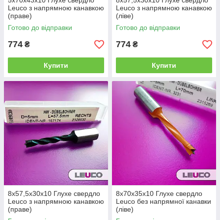
5x70x43x10 Глухе свердло
8x57,5x30x10 Глухе свердло
Leuco з напрямною канавкою
Leuco з напрямною канавкою
(праве)
(ліве)
Готово до відправки
Готово до відправки
774
774
₴
₴
Купити
Купити
8x57,5x30x10 Глухе свердло
8x70x35x10 Глухе свердло
Leuco з напрямною канавкою
Leuco без напрямної канавки
(праве)
(ліве)