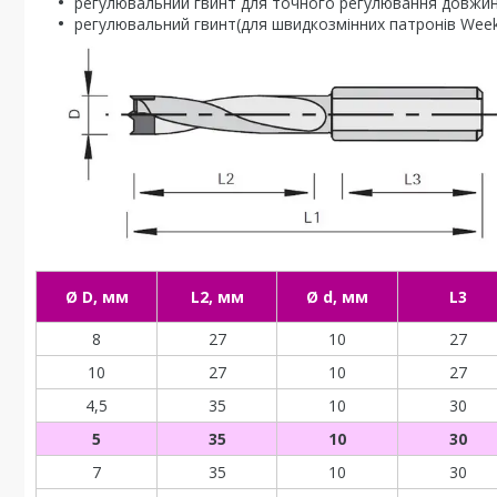
регулювальний гвинт для точного регулювання довжин
регулювальний гвинт(для швидкозмінних патронів Wee
Ø D, мм
L2, мм
Ø d, мм
L3
8
27
10
27
10
27
10
27
4,5
35
10
30
5
35
10
30
7
35
10
30