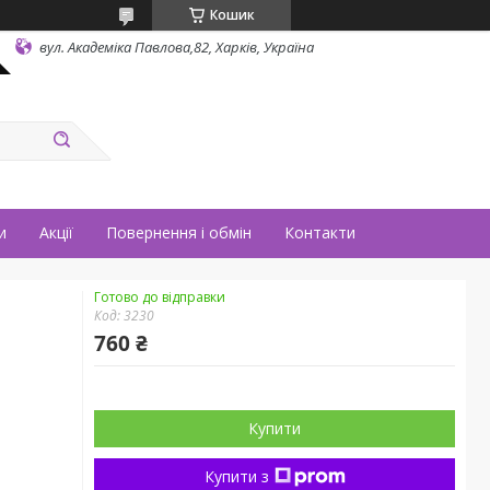
Кошик
вул. Академіка Павлова,82, Харків, Україна
и
Акції
Повернення і обмін
Контакти
Готово до відправки
Код:
3230
760 ₴
Купити
Купити з