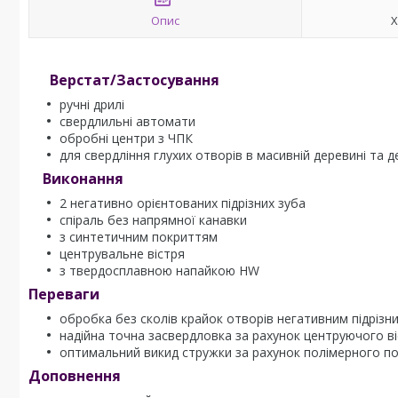
Опис
Х
Верстат/Застосування
ручні дрилі
свердлильні автомати
обробні центри з ЧПК
для свердління глухих отворів в масивній деревині та
Виконання
2 негативно орієнтованих підрізних зуба
спіраль без напрямної канавки
з синтетичним покриттям
центрувальне вістря
з твердосплавною напайкою HW
Переваги
обробка без сколів крайок отворів негативним підрізн
надійна точна засвердловка за рахунок центруючого в
оптимальний викид стружки за рахунок полімерного п
Доповнення