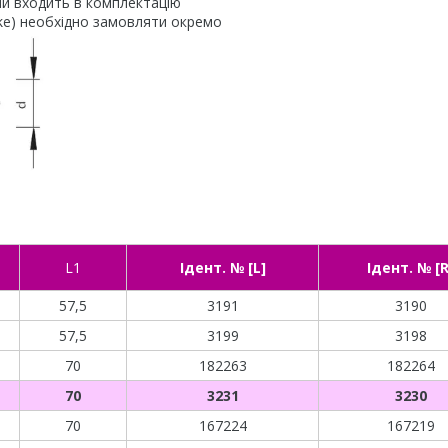
и входить в комплектацію
ke) необхідно замовляти окремо
L1
Ідент. № [L]
Ідент. № [R
57,5
3191
3190
57,5
3199
3198
70
182263
182264
70
3231
3230
70
167224
167219