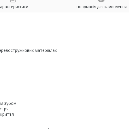
арактеристики
Інформація для замовлення
 деревостружкових матеріалах
им зубом
істря
окриття