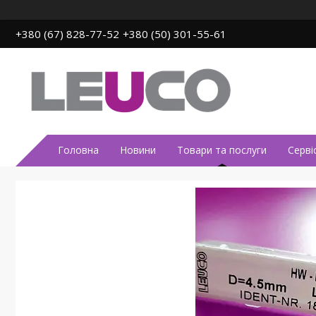
+380 (67) 828-77-52
+380 (50) 301-55-61
Головна
Новини
Товари та послуги
Серві