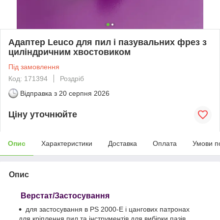
Адаптер Leuco для пил і пазувальних фрез з
циліндричним хвостовиком
Під замовлення
Код: 171394
Роздріб
Відправка з
20 серпня 2026
Ціну уточнюйте
Опис
Характеристики
Доставка
Оплата
Умови п
Опис
Верстат/Застосування
для застосування в PS 2000-E і цангових патронах
для кріплення пил та інструментів для вибірки пазів