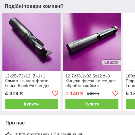
Подібні товари компанії
12х25х72х12, Z=1+1
12,7х38,1х92,5х12 z=3
180х
Алмазні кінцеві фрези
Кінцева фреза Leuco для
Підр
Leuco Black Edition для
обробки крайки з
Leuc
обробних центрів з ЧПК
напайними ножами і
фла
4 019
1 140
5 1
₴
₴
1 267 ₴
(ДСП, МДФ)
нижнім підшипником
Купити
Купити
Про нас
100% позитивних з 7 відгуків за рік