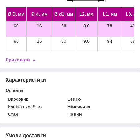
Ø D, мм
Ø d, мм
Ø d1, мм
L2, мм
L1, мм
L3, мм
60
16
30
8,0
78
43
60
25
30
9,0
94
55
Приховати
Характеристики
Основні
Виробник
Leuco
Країна виробник
Німеччина
Стан
Новий
Умови доставки