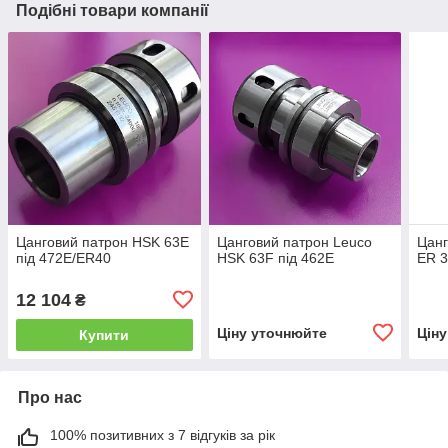
Подібні товари компанії
Цанговий патрон HSK 63E
Цанговий патрон Leuco
Цанг
під 472E/ER40
HSK 63F під 462E
ER 
12 104
₴
Ціну уточнюйте
Цін
Купити
Про нас
100% позитивних з 7 відгуків за рік