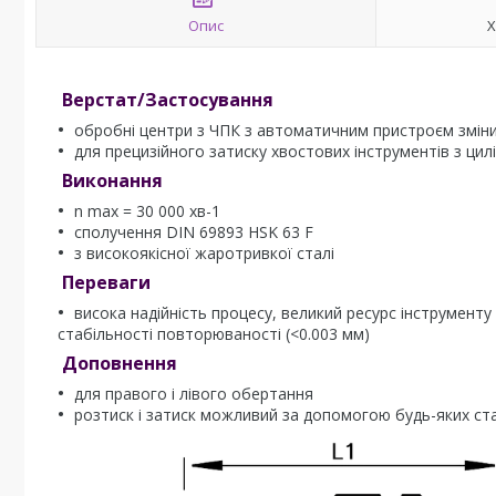
Опис
Х
Верстат/Застосування
обробні центри з ЧПК з автоматичним пристроєм зміни
для прецизійного затиску хвостових інструментів з ци
Виконання
n max = 30 000 хв-1
сполучення DIN 69893 HSK 63 F
з високоякісної жаротривкої сталі
Переваги
висока надійність процесу, великий ресурс інструменту
стабільності повторюваності (<0.003 мм)
Доповнення
для правого і лівого обертання
розтиск і затиск можливий за допомогою будь-яких ст