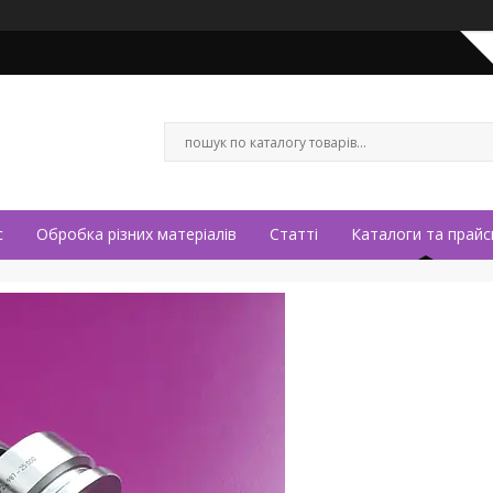
с
Обробка різних матеріалів
Статті
Каталоги та прайс