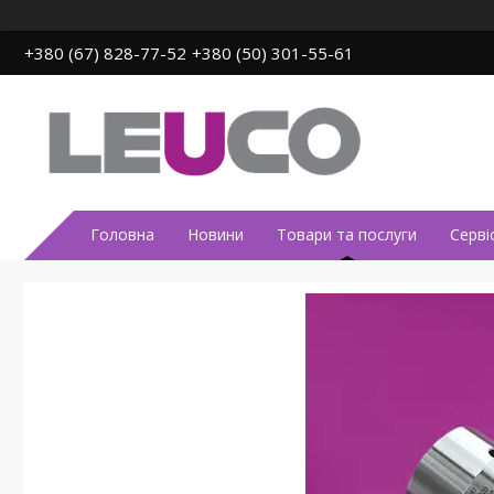
+380 (67) 828-77-52
+380 (50) 301-55-61
Головна
Новини
Товари та послуги
Серві