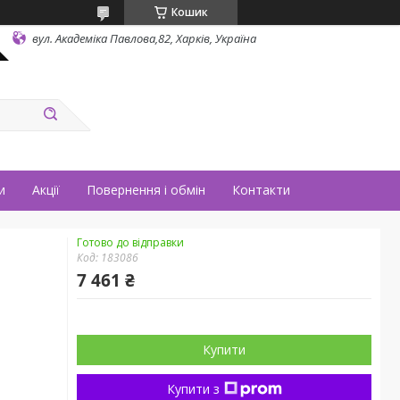
Кошик
вул. Академіка Павлова,82, Харків, Україна
и
Акції
Повернення і обмін
Контакти
Готово до відправки
Код:
183086
7 461 ₴
Купити
Купити з