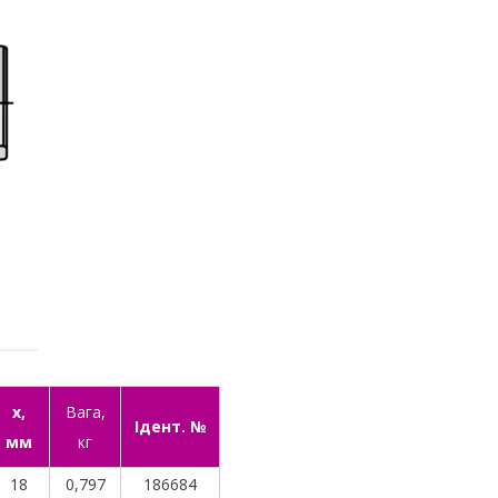
x,
Вага,
Ідент. №
мм
кг
18
0,797
186684