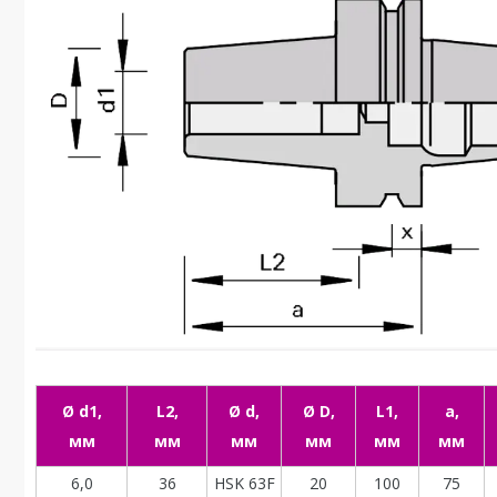
Ø d1,
L2,
Ø d,
Ø D,
L1,
a,
мм
мм
мм
мм
мм
мм
6,0
36
HSK 63F
20
100
75