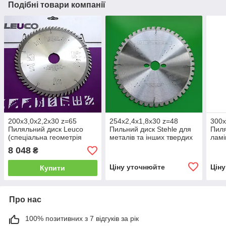
Подібні товари компанії
200х3,0х2,2х30 z=65
254х2,4х1,8х30 z=48
300x
Пиляльний диск Leuco
Пильний диск Stehle для
Пиля
(спеціальна геометрія
металів та інших твердих
ламі
зубів G5 для ідеально
матеріалів
форм
8 048
₴
чистого різу)
верс
Ціну уточнюйте
Цін
Купити
Про нас
100% позитивних з 7 відгуків за рік