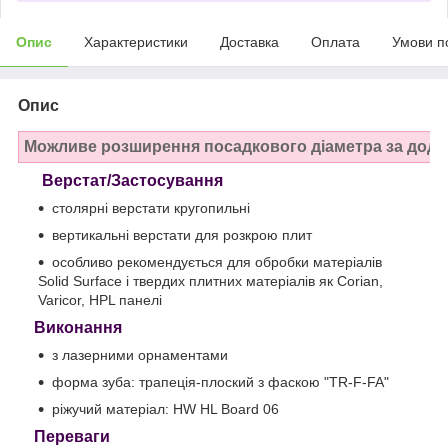
Опис
Характеристики
Доставка
Оплата
Умови п
Опис
Можливе розширення посадкового діаметра за дода
Верстат/Застосування
столярні верстати кругопильні
вертикальні верстати для розкрою плит
особливо рекомендується для обробки матеріалів
Solid Surface і твердих плитних матеріалів як Corian,
Varicor, HPL панелі
Виконання
з лазерними орнаментами
форма зуба: трапеція-плоский з фаскою "TR-F-FA"
ріжучий матеріал: HW HL Board 06
Переваги