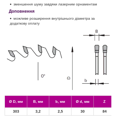
зменшення шуму завдяки лазерним орнаментам
Доповнення
можливе розширення внутрішнього діаметра за
додаткову оплату
Ø D, мм
B, мм
b, мм
Ø d, мм
Z
303
3,2
2,5
30
84