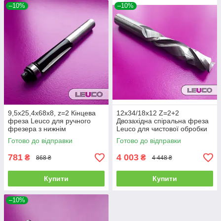
–10%
–10%
9,5х25,4х68х8, z=2 Кінцева
12х34/18х12 Z=2+2
фреза Leuco для ручного
Двозахідна спіральна фреза
фрезера з нижнім
Leuco для чистової обробки
підшипником
Готово до відправки
Готово до відправки
781
4 003
₴
₴
868 ₴
4 448 ₴
Купити
Купити
–10%