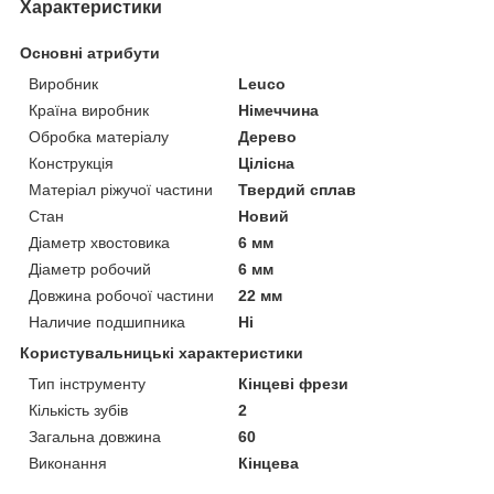
Характеристики
Основні атрибути
Виробник
Leuco
Країна виробник
Німеччина
Обробка матеріалу
Дерево
Конструкція
Цілісна
Матеріал ріжучої частини
Твердий сплав
Стан
Новий
Діаметр хвостовика
6 мм
Діаметр робочий
6 мм
Довжина робочої частини
22 мм
Наличие подшипника
Ні
Користувальницькі характеристики
Тип інструменту
Кінцеві фрези
Кількість зубів
2
Загальна довжина
60
Виконання
Кінцева