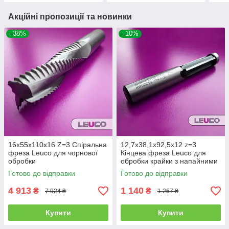
Акційні пропозиції та новинки
–38%
–10%
16х55х110х16 Z=3 Спіральна
12,7х38,1х92,5х12 z=3
фреза Leuco для чорнової
Кінцева фреза Leuco для
обробки
обробки крайки з напайними
ножами і нижнім
Готово до відправки
Готово до відправки
підшипником
4 913
1 140
₴
₴
7 924 ₴
1 267 ₴
Купити
Купити