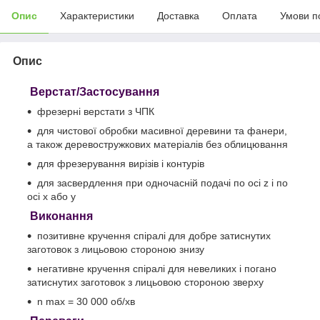
Опис
Характеристики
Доставка
Оплата
Умови п
Опис
Верстат/Застосування
фрезерні верстати з ЧПК
для чистової обробки масивної деревини та фанери,
а також деревостружкових матеріалів без облицювання
для фрезерування вирізів і контурів
для засвердлення при одночасній подачі по осі z і по
осі x або y
Виконання
позитивне кручення спіралі для добре затиснутих
заготовок з лицьовою стороною знизу
негативне кручення спіралі для невеликих і погано
затиснутих заготовок з лицьовою стороною зверху
n max = 30 000 об/хв