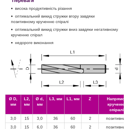
Переваги
висока продуктивність різання
оптимальний викид стружки вгору завдяки
позитивному крученню спіралі
оптимальний викид стружки вниз завдяки негативному
крученню спірал
недороге виконання
Ø D,
L2,
Ø d,
L3, мм
L1, мм
Z
Напрямок
мм
мм
мм
кручення
спіралі
3,0
15
3,0
36
60
2
позитивний
3,0
15
6,0
36
60
2
позитивний