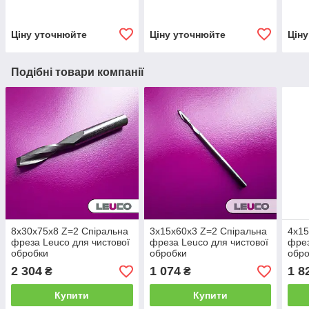
Ціну уточнюйте
Ціну уточнюйте
Цін
Подібні товари компанії
8х30х75х8 Z=2 Спіральна
3х15х60х3 Z=2 Спіральна
4х15
фреза Leuco для чистової
фреза Leuco для чистової
фрез
обробки
обробки
обр
2 304
1 074
1 8
₴
₴
Купити
Купити