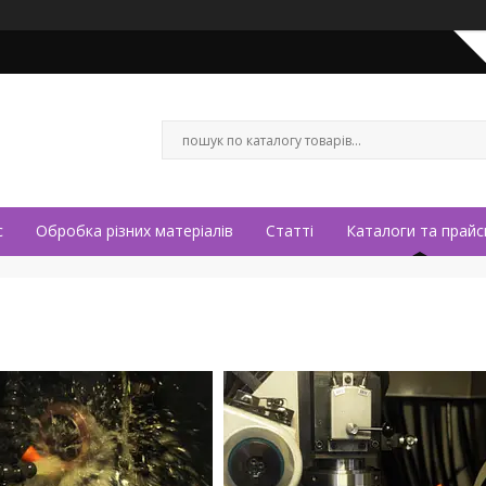
с
Обробка різних матеріалів
Статті
Каталоги та прайс