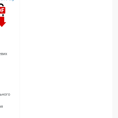
евих
льного
ня