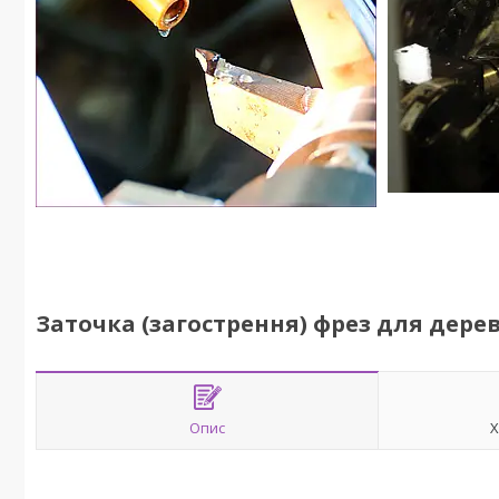
Заточка (загострення) фрез для дере
Опис
Х