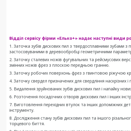
Відділ сервісу фірми «Елько+» надає наступні види ро
1. Заточка зубів дискових пил з твердосплавними зубами з 
застосовуваними в деревообробці геометричними параметрам
2. Заточку сталевих ножів фугувальних та рейсмусових вер
змінних ножів фрез з плоскою передньою гранню.
3. Заточку робочих поверхонь фрез з гвинтовою ріжучою к
4. Заточку свердел призначених для свердління наскрізних і 
5. Видалення зруйнованих зубів дискових пил і напайку нов
6. Розточення посадочних отворів дискових пил і інших інст
7. Виготовлення перехідних втулок та інших допоміжних дет
інструменту.
8. Дослідження стану зубів дискових пил та іншого різально
торцевого биття.