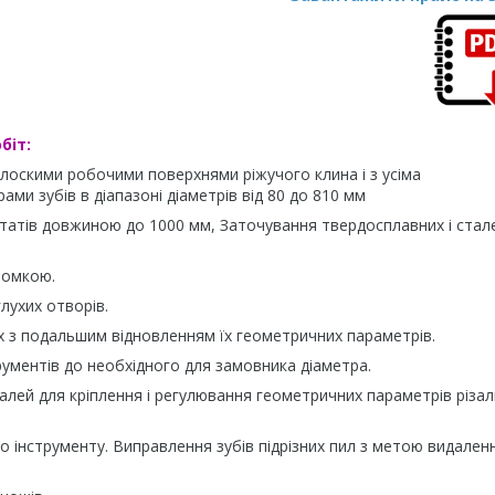
біт:
плоскими робочими поверхнями ріжучого клина і з усіма
и зубів в діапазоні діаметрів від 80 до 810 мм
статів довжиною до 1000 мм, Заточування твердосплавних і стал
ромкою.
глухих отворів.
их з подальшим відновленням їх геометричних параметрів.
рументів до необхідного для замовника діаметра.
алей для кріплення і регулювання геометричних параметрів різа
го інструменту. Виправлення зубів підрізних пил з метою видален