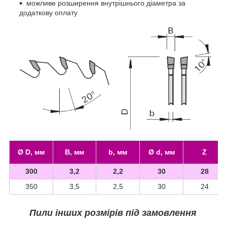
можливе розширення внутрішнього діаметра за
додаткову оплату
Ø D, мм
B, мм
b, мм
Ø d, мм
Z
300
3,2
2,2
30
28
350
3,5
2,5
30
24
Пили інших розмірів під замовлення