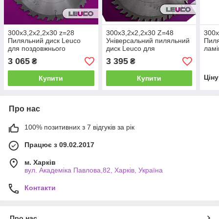
300х3,2х2,2х30 z=28
300x3,2x2,2x30 Z=48
300x
Пиляльний диск Leuco
Універсальний пиляльний
Пиля
для поздовжнього
диск Leuco для
ламі
чорнового розкрою з
торцювання і
форм
3 065
3 395
₴
₴
обмежувачем подачі
поздовжнього розкрою
верс
деревини
Цін
Купити
Купити
Про нас
100% позитивних з 7 відгуків за рік
Працює з 09.02.2017
м. Харків
вул. Академіка Павлова,82, Харків, Україна
Контакти
Про нас