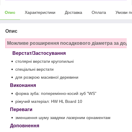
Опис
Характеристики
Доставка
Оплата
Умови п
Опис
Можливе розширення посадкового діаметра за дода
Верстат/Застосування
столярні верстати кругопильні
спеціальні верстати
для розкрою масивної деревини
Виконання
форма зуба: поперемінно-косий зуб "WS"
ріжучий матеріал: HW HL Board 10
Переваги
зменшення шуму завдяки лазерним орнаментам
Доповнення