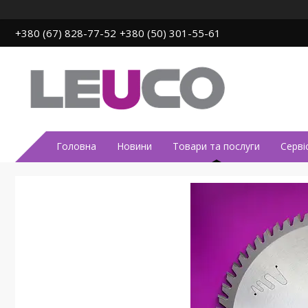
+380 (67) 828-77-52
+380 (50) 301-55-61
Головна
Новини
Товари та послуги
Серві