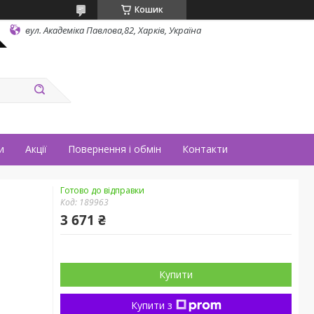
Кошик
вул. Академіка Павлова,82, Харків, Україна
и
Акції
Повернення і обмін
Контакти
Готово до відправки
Код:
189963
3 671 ₴
Купити
Купити з