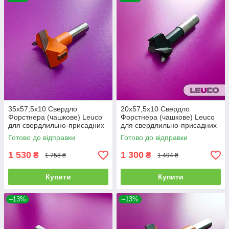
35х57,5х10 Свердло
20х57,5х10 Свердло
Форстнера (чашкове) Leuco
Форстнера (чашкове) Leuco
для свердлильно-присадних
для свердлильно-присадних
верстатів (ліве)
верстатів, (праве)
Готово до відправки
Готово до відправки
1 530
1 300
₴
₴
1 758 ₴
1 494 ₴
Купити
Купити
–13%
–13%