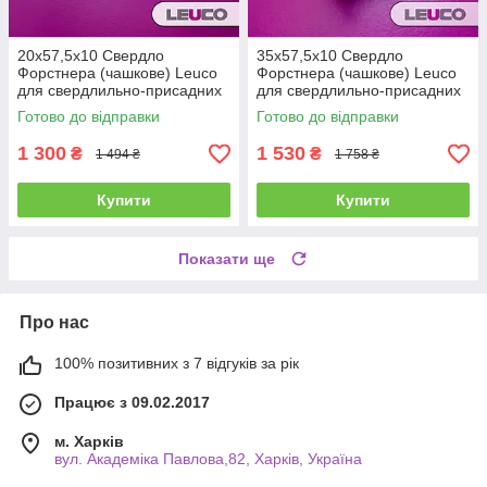
20х57,5х10 Свердло
35х57,5х10 Свердло
Форстнера (чашкове) Leuco
Форстнера (чашкове) Leuco
для свердлильно-присадних
для свердлильно-присадних
верстатів (ліве)
верстатів (праве)
Готово до відправки
Готово до відправки
1 300
1 530
₴
₴
1 494 ₴
1 758 ₴
Купити
Купити
Показати ще
Про нас
100% позитивних з 7 відгуків за рік
Працює з 09.02.2017
м. Харків
вул. Академіка Павлова,82, Харків, Україна