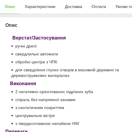
Опис
Характеристики
Доставка
Оплата
Умови п
Опис
Верстат/Застосування
ручні дрилі
свердлильні автомати
обробні центри з ЧПК
для свердління глухих отворів в масивній деревині та
деревостружкових матеріалах
Виконання
2 негативно орієнтованих підрізних зуба
спіраль без напрямної канавки
з синтетичним покриттям
центрувальне вістря
з твердосплавною напайкою HW
Переваги