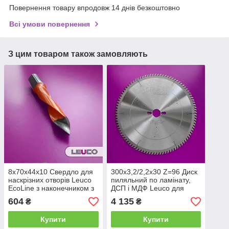
Повернення товару впродовж 14 днів безкоштовно
Всі умови повернення
З цим товаром також замовляють
8x70x44x10 Свердло для
300x3,2/2,2x30 Z=96 Диск
наскрізних отворів Leuco
пиляльний по ламінату,
EcoLine з наконечником з
ДСП і МДФ Leuco для
твердого сплаву (ліве)
форматно-розкрійних
604
4 135
₴
₴
верстатів
Купити
Купити