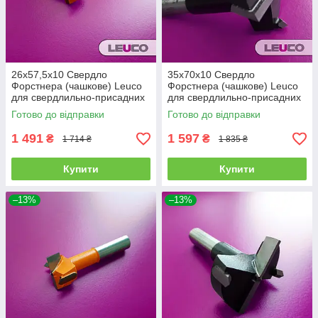
26х57,5х10 Свердло
35х70х10 Свердло
Форстнера (чашкове) Leuco
Форстнера (чашкове) Leuco
для свердлильно-присадних
для свердлильно-присадних
верстатів, (ліве)
верстатів, (праве)
Готово до відправки
Готово до відправки
1 491
1 597
₴
₴
1 714 ₴
1 835 ₴
Купити
Купити
–13%
–13%