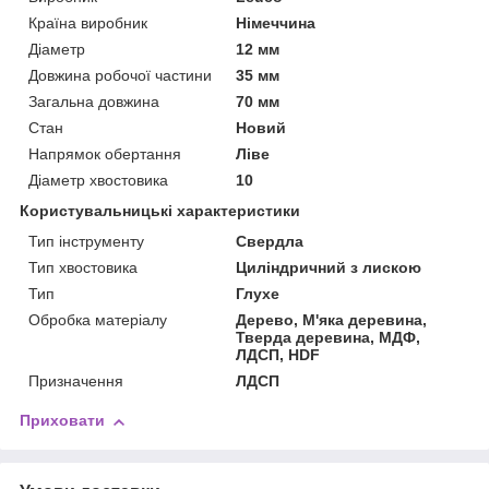
Країна виробник
Німеччина
Діаметр
12 мм
Довжина робочої частини
35 мм
Загальна довжина
70 мм
Стан
Новий
Напрямок обертання
Ліве
Діаметр хвостовика
10
Користувальницькі характеристики
Тип інструменту
Свердла
Тип хвостовика
Циліндричний з лискою
Тип
Глухе
Обробка матеріалу
Дерево, М'яка деревина,
Тверда деревина, МДФ,
ЛДСП, HDF
Призначення
ЛДСП
Приховати