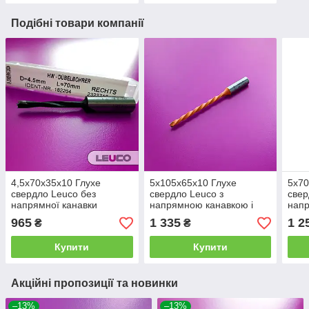
Подібні товари компанії
4,5x70x35x10 Глухе
5x105x65x10 Глухе
5x70
свердло Leuco без
свердло Leuco з
свер
напрямної канавки
напрямною канавкою і
нап
(праве)
довгим виконанням (ліве)
(ліве
965
1 335
1 2
₴
₴
Купити
Купити
Акційні пропозиції та новинки
–13%
–13%