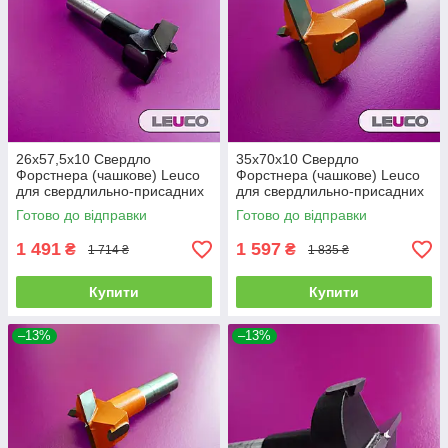
26х57,5х10 Свердло
35х70х10 Свердло
Форстнера (чашкове) Leuco
Форстнера (чашкове) Leuco
для свердлильно-присадних
для свердлильно-присадних
верстатів, (праве)
верстатів, (ліве)
Готово до відправки
Готово до відправки
1 491
1 597
₴
₴
1 714 ₴
1 835 ₴
Купити
Купити
–13%
–13%