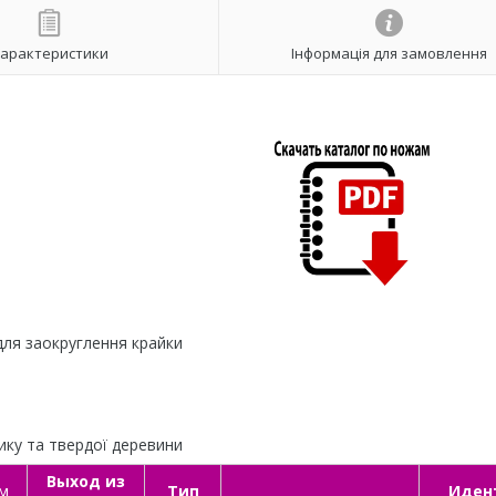
арактеристики
Інформація для замовлення
для заокруглення крайки
ику та твердої деревини
Выход из
мм
Тип
Иден