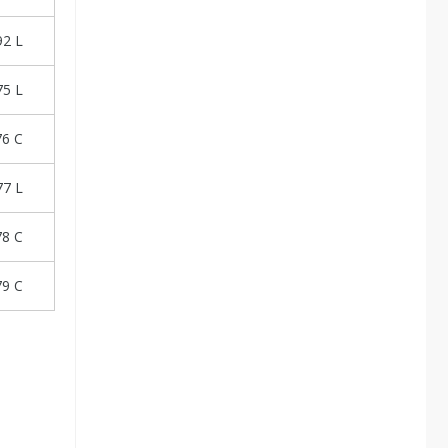
2 L
5 L
76 C
7 L
78 C
79 C