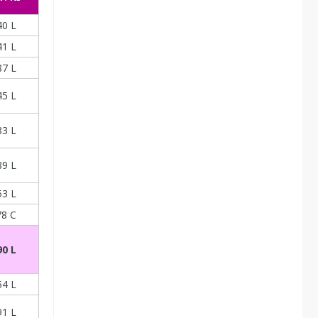
0 L
1 L
7 L
5 L
3 L
9 L
3 L
78 C
0 L
4 L
1 L