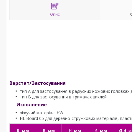
Опис
Х
Верстат/Застосування
тип A для застосування в радіусних ножових головках 
тип B для застосування в тримачах циклей
Исполнение
ріжучий матеріал: HW
HL Board 05 для деревно-стружкових матеріалів, пласт
R, мм
B, мм
H, мм
S, мм
Ø d
, 