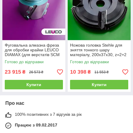
Фуговальна алмазна фреза
Ножова головка Stehle для
для обробки крайки LEUCO
зняття тонкого шару
DIAMAX (для верстатів SCM
матеріалу, 200х37х30, z=2+2
Minimax ME-28, ME-35)
Готово до відправки
Готово до відправки
23 915
10 398
₴
₴
26 573 ₴
11 553 ₴
Купити
Купити
Про нас
100% позитивних з 7 відгуків за рік
Працює з 09.02.2017