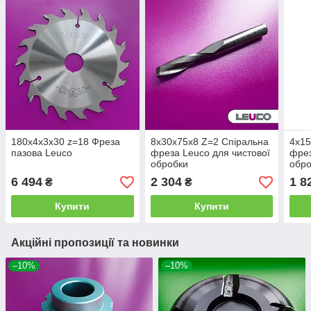
180х4х3х30 z=18 Фреза
8х30х75х8 Z=2 Спіральна
4х15
пазова Leuco
фреза Leuco для чистової
фрез
обробки
обр
6 494
2 304
1 8
₴
₴
Купити
Купити
Акційні пропозиції та новинки
–10%
–10%