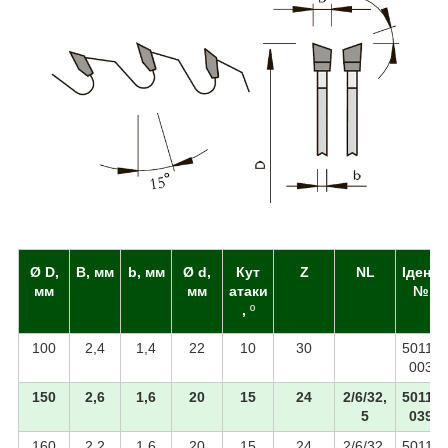
Ø D,
B, мм
b, мм
Ø d,
Кут
Z
NL
Ідент.
мм
мм
атаки
№
,
º
100
2,4
1,4
22
10
30
50110
003
150
2,6
1,6
20
15
24
2/6/32,
50110
5
039
160
2,2
1,6
20
15
24
2/6/32,
50110