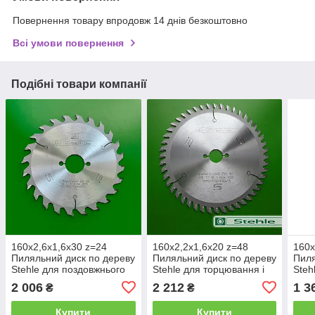
Повернення товару впродовж 14 днів безкоштовно
Всі умови повернення
Подібні товари компанії
160х2,6х1,6х30 z=24
160х2,2х1,6х20 z=48
160х
Пиляльний диск по дереву
Пиляльний диск по дереву
Пиля
Stehle для поздовжнього
Stehle для торцювання і
Steh
пиляння
косого різу
пил
2 006
2 212
1 3
₴
₴
Купити
Купити