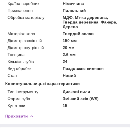
Країна виробник
Німеччина
Призначення
Пиляльний
Обробка матеріалу
МДФ, М'яка деревина,
Тверда деревина, Фанера,
Дерево
Матеріал кола
Твердий сплав
Діаметр зовнішній
150 мм
Діаметр внутрішній
20 мм
Товщина
2.6 мм
Кількість зубів
24
Вид обробки
Поздовжнє пиляння
Стан
Новий
Користувальницькі характеристики
Тип інструменту
Дискові пили
Форма зуба
Змінний скіс (WS)
Кут атаки
15
Приховати