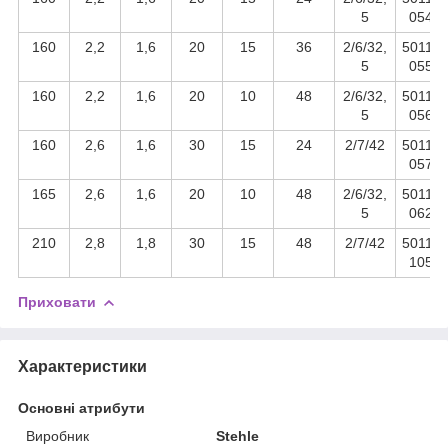
5
054
160
2,2
1,6
20
15
36
2/6/32,
50110
5
055
160
2,2
1,6
20
10
48
2/6/32,
50110
5
056
160
2,6
1,6
30
15
24
2/7/42
50110
057
165
2,6
1,6
20
10
48
2/6/32,
50110
5
062
210
2,8
1,8
30
15
48
2/7/42
50110
105
Приховати
Характеристики
Основні атрибути
Виробник
Stehle