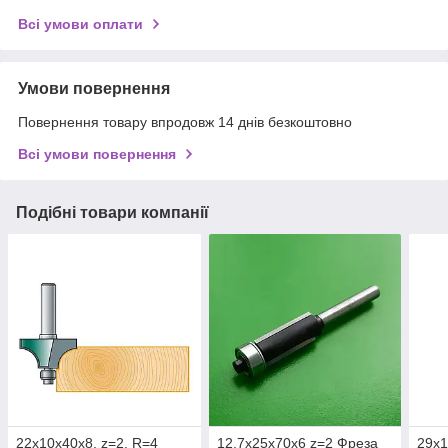
Всі умови оплати
Умови повернення
Повернення товару впродовж 14 днів безкоштовно
Всі умови повернення
Подібні товари компанії
22х10х40х8, z=2, R=4
12,7х25х70х6 z=2 Фреза
29х1