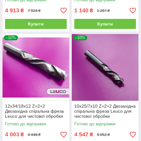
підшипником
4 913
1 140
₴
₴
7 924 ₴
1 267 ₴
Купити
Купити
–10%
–10%
12х34/18х12 Z=2+2
10х25/7х10 Z=2+2 Двозахідна
Двозахідна спіральна фреза
спіральна фреза Leuco для
Leuco для чистової обробки
чистової обробки
Готово до відправки
Готово до відправки
4 003
4 547
₴
₴
4 448 ₴
5 052 ₴