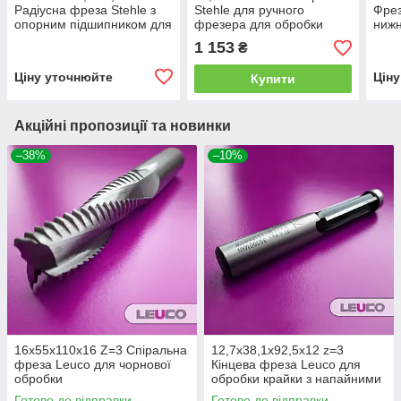
Радіусна фреза Stehle з
Stehle для ручного
Фрез
опорним підшипником для
фрезера для обробки
нижн
ручного фрезера
крайки з нижнім
ручн
1 153
₴
підшипником
Ціну уточнюйте
Цін
Купити
Акційні пропозиції та новинки
–38%
–10%
16х55х110х16 Z=3 Спіральна
12,7х38,1х92,5х12 z=3
фреза Leuco для чорнової
Кінцева фреза Leuco для
обробки
обробки крайки з напайними
ножами і нижнім
Готово до відправки
Готово до відправки