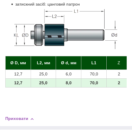
затискний засіб: цанговий патрон
Ø D, мм
L2, мм
Ø d, мм
L1
Z
12,7
25,0
6,0
70,0
2
12,7
25,0
8,0
70,0
2
Приховати