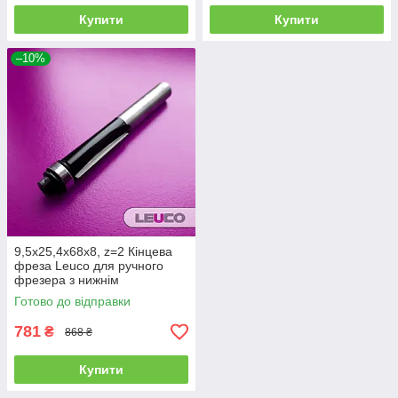
Купити
Купити
–10%
9,5х25,4х68х8, z=2 Кінцева
фреза Leuco для ручного
фрезера з нижнім
підшипником
Готово до відправки
781
₴
868 ₴
Купити