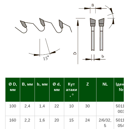
Ø D,
B, мм
b, мм
Ø d,
Кут
Z
NL
Ідент.
мм
мм
атаки
№
,
º
100
2,4
1,4
22
10
30
50110
003
160
2,2
1,6
20
15
24
2/6/32,
50110
5
054