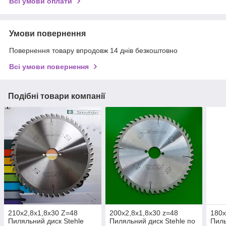
Всі умови оплати
Умови повернення
Повернення товару впродовж 14 днів безкоштовно
Всі умови повернення
Подібні товари компанії
210х2,8х1,8х30 Z=48
200х2,8х1,8х30 z=48
180х
Пиляльний диск Stehle
Пиляльний диск Stehle по
Пиль