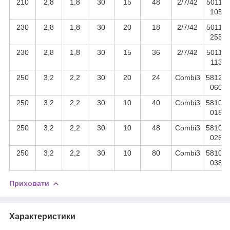
210
2,8
1,8
30
15
48
2/7/42
50110
105
230
2,8
1,8
30
20
18
2/7/42
50110
255
230
2,8
1,8
30
15
36
2/7/42
50110
113
250
3,2
2,2
30
20
24
Combi3
58120
060
250
3,2
2,2
30
10
40
Combi3
58100
018
250
3,2
2,2
30
10
48
Combi3
58100
026
250
3,2
2,2
30
10
80
Combi3
58100
038
Приховати
Характеристики