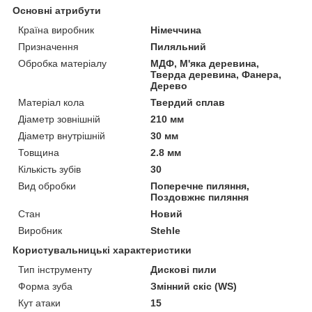
Основні атрибути
Країна виробник
Німеччина
Призначення
Пиляльний
Обробка матеріалу
МДФ, М'яка деревина,
Тверда деревина, Фанера,
Дерево
Матеріал кола
Твердий сплав
Діаметр зовнішній
210 мм
Діаметр внутрішній
30 мм
Товщина
2.8 мм
Кількість зубів
30
Вид обробки
Поперечне пиляння,
Поздовжнє пиляння
Стан
Новий
Виробник
Stehle
Користувальницькі характеристики
Тип інструменту
Дискові пили
Форма зуба
Змінний скіс (WS)
Кут атаки
15