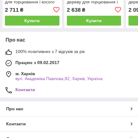
для торцювання і косого
дереву для торцювання і
дере
різу масивної деревини
косого різу
пил
2 711
2 638
2 0
₴
₴
(дерева)
Купити
Купити
Про нас
100% позитивних з 7 відгуків за рік
Працює з 09.02.2017
м. Харків
вул. Академіка Павлова,82, Харків, Україна
Контакти
Про нас
Контакти