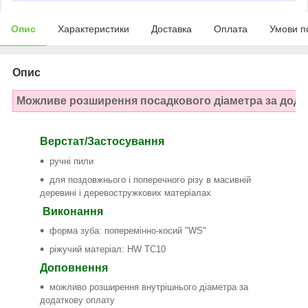
Опис
Характеристики
Доставка
Оплата
Умови п
Опис
Можливе розширення посадкового діаметра за дода
Верстат/Застосування
ручні пили
для поздовжнього і поперечного різу в масивній
деревині і деревостружкових матеріалах
Виконання
форма зуба: поперемінно-косий "WS"
ріжучий матеріал: HW TC10
Доповнення
можливо розширення внутрішнього діаметра за
додаткову оплату