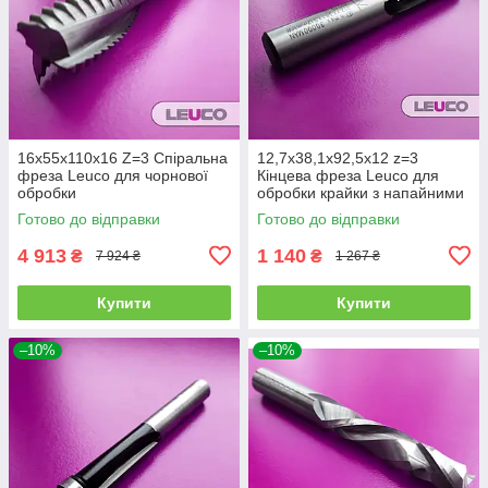
16х55х110х16 Z=3 Спіральна
12,7х38,1х92,5х12 z=3
фреза Leuco для чорнової
Кінцева фреза Leuco для
обробки
обробки крайки з напайними
ножами і нижнім
Готово до відправки
Готово до відправки
підшипником
4 913
1 140
₴
₴
7 924 ₴
1 267 ₴
Купити
Купити
–10%
–10%