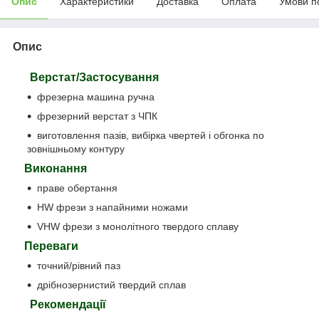
Опис
Характеристики
Доставка
Оплата
Умови п
Опис
Верстат/Застосування
фрезерна машина ручна
фрезерний верстат з ЧПК
виготовлення пазів, вибірка чвертей і обгонка по
зовнішньому контуру
Виконання
праве обертання
HW фрези з напайними ножами
VHW фрези з монолітного твердого сплаву
Переваги
точний/рівний паз
дрібнозернистий твердий сплав
Рекомендації