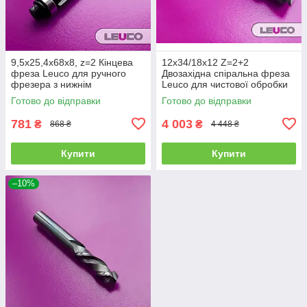
9,5х25,4х68х8, z=2 Кінцева
12х34/18х12 Z=2+2
фреза Leuco для ручного
Двозахідна спіральна фреза
фрезера з нижнім
Leuco для чистової обробки
підшипником
Готово до відправки
Готово до відправки
781
4 003
₴
₴
868 ₴
4 448 ₴
Купити
Купити
–10%