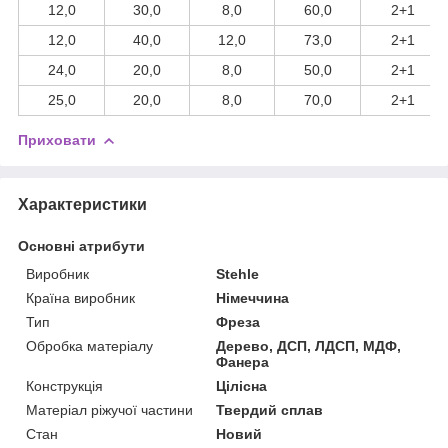
12,0
30,0
8,0
60,0
2+1
12,0
40,0
12,0
73,0
2+1
24,0
20,0
8,0
50,0
2+1
25,0
20,0
8,0
70,0
2+1
Приховати
Характеристики
Основні атрибути
Виробник
Stehle
Країна виробник
Німеччина
Тип
Фреза
Обробка матеріалу
Дерево, ДСП, ЛДСП, МДФ,
Фанера
Конструкція
Цілісна
Матеріал ріжучої частини
Твердий сплав
Стан
Новий