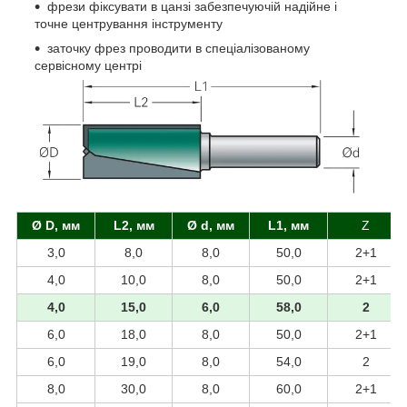
фрези фіксувати в цанзі забезпечуючій надійне і
точне центрування інструменту
заточку фрез проводити в спеціалізованому
сервісному центрі
Ø D, мм
L2, мм
Ø d, мм
L1, мм
Z
3,0
8,0
8,0
50,0
2+1
4,0
10,0
8,0
50,0
2+1
4,0
15,0
6,0
58,0
2
6,0
18,0
8,0
50,0
2+1
6,0
19,0
8,0
54,0
2
8,0
30,0
8,0
60,0
2+1