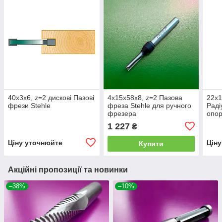
40х3х6, z=2 дискові Пазові
4х15х58х8, z=2 Пазова
22х1
фрези Stehle
фреза Stehle для ручного
Раді
фрезера
опор
ручн
1 227
₴
Ціну уточнюйте
Цін
Купити
Акційні пропозиції та новинки
–38%
–10%