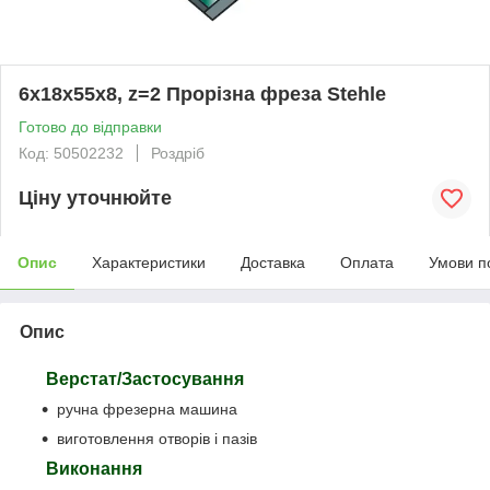
6х18х55х8, z=2 Прорізна фреза Stehle
Готово до відправки
Код: 50502232
Роздріб
Ціну уточнюйте
Опис
Характеристики
Доставка
Оплата
Умови п
Опис
Верстат/Застосування
ручна фрезерна машина
виготовлення отворів і пазів
Виконання