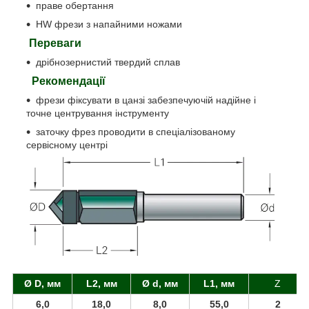
праве обертання
HW фрези з напайними ножами
Переваги
дрібнозернистий твердий сплав
Рекомендації
фрези фіксувати в цанзі забезпечуючій надійне і
точне центрування інструменту
заточку фрез проводити в спеціалізованому
сервісному центрі
Ø D, мм
L2, мм
Ø d, мм
L1, мм
Z
6,0
18,0
8,0
55,0
2