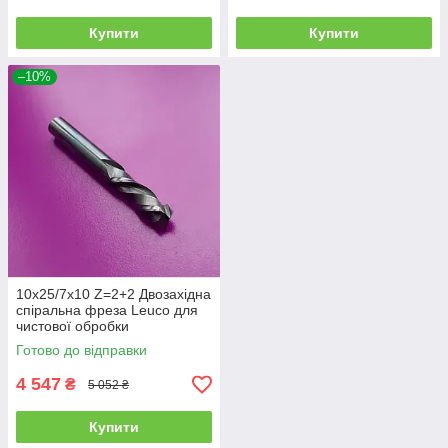
Купити
Купити
–10%
10х25/7х10 Z=2+2 Двозахідна
спіральна фреза Leuco для
чистової обробки
Готово до відправки
4 547
₴
5 052 ₴
Купити