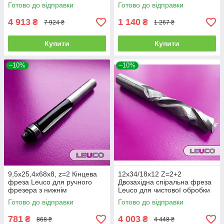
ножами і нижнім
Готово до відправки
Готово до відправки
підшипником
4 913
1 140
₴
₴
7 924 ₴
1 267 ₴
Купити
Купити
–10%
–10%
9,5х25,4х68х8, z=2 Кінцева
12х34/18х12 Z=2+2
фреза Leuco для ручного
Двозахідна спіральна фреза
фрезера з нижнім
Leuco для чистової обробки
підшипником
Готово до відправки
Готово до відправки
781
4 003
₴
₴
868 ₴
4 448 ₴