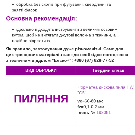
обробка без сколів при фугуванні, свердлінні та
знятті фасок
Основна рекомендація:
ідеально підходять інструменти з великим осьовим
кутом, щоб не витягати джутові волокна з тканини, а
надійно відрізати їх.
Як правило, застосування дуже різноманітні. Саме для
цих трендових матеріалів завжди необхідно погодження
з технічним відділом "Елько+": +380 (67) 828-77-52
ВИД ОБРОБКИ
Твердий сплав
Форматна дискова пила HW
"G5"
ПИЛЯННЯ
vc
=60-80 м/с
fz
=0,1-0,2 мм
Ідент. №
192081